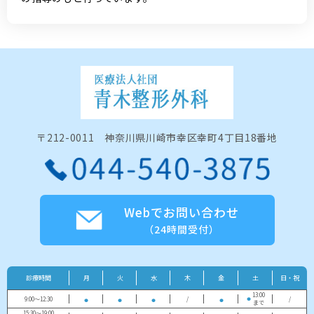
〒212-0011 神奈川県川崎市幸区幸町4丁目18番地
Webでお問い合わせ
（24時間受付）
診療時間
月
火
水
木
金
土
日・祝
13:00
9:00～12:30
/
/
まで
15:30～19:00