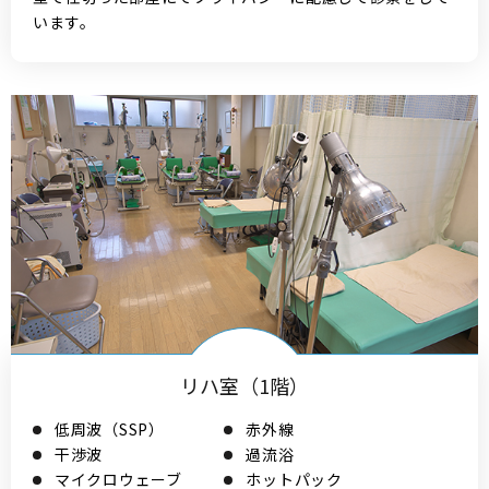
います。
リハ室（1階）
低周波（SSP）
赤外線
干渉波
過流浴
マイクロウェーブ
ホットパック