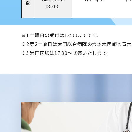
後
18:30）
※1
土曜日の受付は13:00までです。
※2
第2土曜日は太田総合病院の六本木医師と青木
※3
岩田医師は17:30～診察いたします。