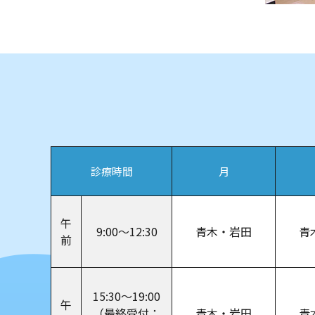
診療時間
月
午
9:00～12:30
青木・岩田
青
前
15:30～19:00
午
（最終受付：
青木・岩田
青