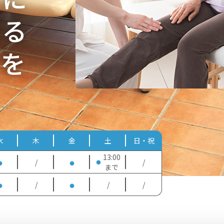
③ 手洗い・手
れる
④ 職員全員に
⑤ 不要不急の
ーを
コールや次亜塩素酸ナトリウムで消毒しています。
水
木
金
土
日・祝
13:00
/
/
まで
/
/
/