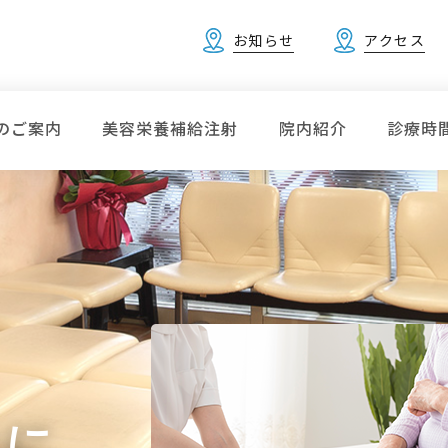
お知らせ
アクセス
のご案内
美容栄養補給注射
院内紹介
診療時
に対する当院の取り組み(20
型コロナウイルス）感染症に対して、当院では以下のような取
◆
職員
。
① マスクを必ず
まに
願いしています。
② 毎日体温を