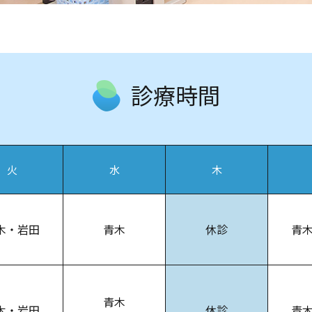
診療時間
火
水
木
木・岩田
青木
休診
青
青木
木・岩田
休診
青