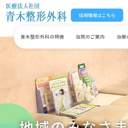
採用情報はこちら
青木整形外科の特徴
当院のご案内
治療
COVID-19
COVID-19（新
◆
患者さま
① 発熱している方は内科の受診をお勧めします
地域のみなさ
② 本人および付き添いの方もマスクの着用をお