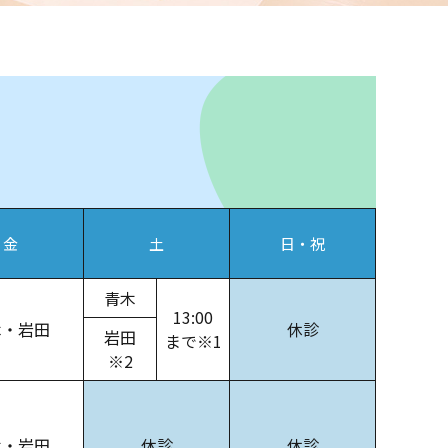
金
土
日・祝
青木
13:00
木・岩田
休診
岩田
まで※1
※2
木・岩田
休診
休診