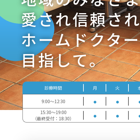
③ 診察の時間まで外出が可能です。
愛され信頼さ
◆
病院設備
ホームドクタ
① 受付には透明のシールドを張っています。
② ドアノブ・椅子・ベッドなどは定期的にアル
目指して。
③ 適度に換気を行っています。
診療時間
月
火
9:00～12:30
15:30～19:00
（最終受付：18:30）