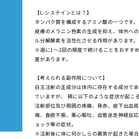
【L-システインとは？】
タンパク質を構成するアミノ酸の一つです。
皮膚のメラニン色素の生成を抑え、体外へ
ル分解酵素を活性化させる作用があります。
※週に1～2回の頻度で続けることをおすす
差があります。
【考えられる副作用について】
白玉注射の主成分は体内に存在する成分であ
ていますが、 稀に以下のような症状が起こ
注射部位及び周囲の疼痛、発赤、皮下出血斑
傷、食欲不振、悪心嘔吐、血管迷走神経反
ョック等の症状。
※注射後に体に何かしらの異常が起きた場