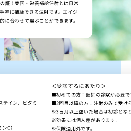
康の証！美容・栄養補給注射とは日常
手軽に補給できる注射です。エイジ
的に合わせて選ぶことができます。
＜受診するにあたり＞
■初めての方：医師の診察が必要です
ステイン、ビタミ
■2回目以降の方：注射のみで受け
※3ヵ月以上空いた場合は初診とな
※効果には個人差があります。
ミンC）
※保険適用外です。