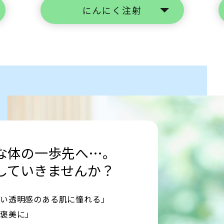
にんにく注射
な体の一歩先へ…。
していきませんか？
ない透明感のある肌に憧れる」
ご褒美に」